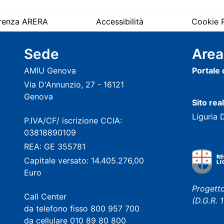
renza ARERA
Accessibilità
Cookie P
Sede
Area
AMIU Genova
Portale
Via D'Annunzio, 27 - 16121
Genova
Sito rea
Liguria 
P.IVA/CF/ iscrizione CCIA:
03818890109
REA: GE 355781
Capitale versato: 14.405.276,00
Euro
Progetto
Call Center
(D.G.R.
da telefono fisso 800 957 700
da cellulare 010 89 80 800