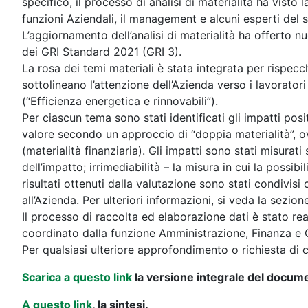
specifico, il processo di analisi di materialità ha vist
funzioni Aziendali, il management e alcuni esperti del s
L’aggiornamento dell’analisi di materialità ha offerto nu
dei GRI Standard 2021 (GRI 3).
La rosa dei temi materiali è stata integrata per rispecchi
sottolineano l’attenzione dell’Azienda verso i lavorator
(“Efficienza energetica e rinnovabili”).
Per ciascun tema sono stati identificati gli impatti posi
valore secondo un approccio di “doppia materialità”, ov
(materialità finanziaria). Gli impatti sono stati misurat
dell’impatto; irrimediabilità – la misura in cui la possibili
risultati ottenuti dalla valutazione sono stati condivisi
all’Azienda. Per ulteriori informazioni, si veda la sezio
Il processo di raccolta ed elaborazione dati è stato re
coordinato dalla funzione Amministrazione, Finanza e C
Per qualsiasi ulteriore approfondimento o richiesta di c
Scarica a questo link
la versione integrale del docum
A questo link
, la sintesi.