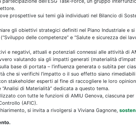
o la partecipazione dell’ESG Task-Force, un gruppo interfunzi
ettore.
ove prospettive sui temi già individuati nel Bilancio di Sost
are gli obiettivi strategici definiti nel Piano Industriale e 
i (“Sviluppo delle competenze” e “Salute e sicurezza dei lav
tivi e negativi, attuali e potenziali connessi alle attività d
vero valutando sia gli impatti generati (materialità d’impatt
i sulla base di portata – l’influenza generata o subìta per c
tà che si verifichi l’impatto o il suo effetto siano rimediabili o
 con stakeholder esperti al fine di raccogliere le loro opinio
ne “Analisi di Materialità” dedicata a questo tema.
alizzato con tutte le funzioni di AMIU Genova, ciascuna per 
ontrollo (AFIC).
hiarimento, si invita a rivolgersi a Viviana Gagnone,
sosten
ento.