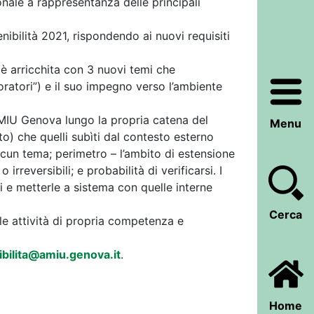
onale a rappresentanza delle principali
enibilità 2021, rispondendo ai nuovi requisiti
si è arricchita con 3 nuovi temi che
oratori”) e il suo impegno verso l’ambiente
i AMIU Genova lungo la propria catena del
Menu
o) che quelli subìti dal contesto esterno
iascun tema; perimetro – l’ambito di estensione
 irreversibili; e probabilità di verificarsi. I
ni e metterle a sistema con quelle interne
Cerca
le attività di propria competenza e
ibilita@amiu.genova.it
.
Home