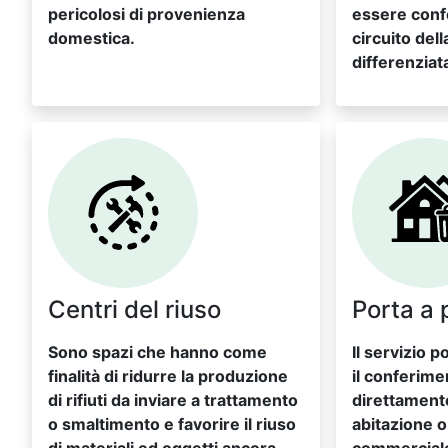
pericolosi di provenienza
essere confe
domestica.
circuito dell
differenziat
Centri del riuso
Porta a 
Sono spazi che hanno come
Il servizio 
finalità di ridurre la produzione
il conferimen
di rifiuti da inviare a trattamento
direttamente
o smaltimento e favorire il riuso
abitazione o 
di materiali ed oggetti ancora
commercial