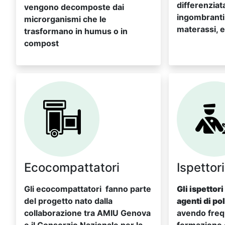
differenziata 
vengono decomposte dai
ingombranti (
microrganismi che le
materassi, e
trasformano in humus o in
compost
Ecocompattatori
Ispettor
Gli ecocompattatori fanno parte
Gli ispettor
del progetto nato dalla
agenti di po
collaborazione tra AMIU Genova
avendo freq
e il Consorzio Nazionale per la
formazione 