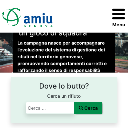
La raccolta differenziata è
Menu
un gioco di squadra
La campagna nasce per accompagnare
l’evoluzione del sistema di gestione dei
Indietro
A
rifiuti nel territorio genovese,
promuovendo comportamenti corretti e
rafforzando il senso di responsabilità
collettiva.
Dove lo butto?
Cerca un rifiuto
Cerca