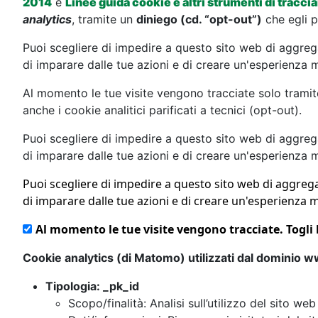
2014
e
Linee guida cookie e altri strumenti di tracc
analytics
, tramite un
diniego (cd. “opt-out”)
che egli p
Puoi scegliere di impedire a questo sito web di aggrega
di imparare dalle tue azioni e di creare un'esperienza mig
Al momento le tue visite vengono tracciate solo tramite
anche i cookie analitici parificati a tecnici (opt-out).
Puoi scegliere di impedire a questo sito web di aggrega
di imparare dalle tue azioni e di creare un'esperienza mig
Puoi scegliere di impedire a questo sito web di aggrega
di imparare dalle tue azioni e di creare un'esperienza mig
Al momento le tue visite vengono tracciate. Togli l
Cookie analytics (di Matomo) utilizzati dal dominio 
Tipologia: _pk_id
Scopo/finalità: Analisi sull’utilizzo del sito web