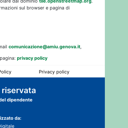
colare dal dominio
tile.openstreetmap.org
.
ormazioni sul browser e pagina di
-mail
comunicazione@amiu.genova.it
,
 pagina:
privacy policy
olicy
Privacy policy
 riservata
 del dipendente
lizzato da:
Digitale