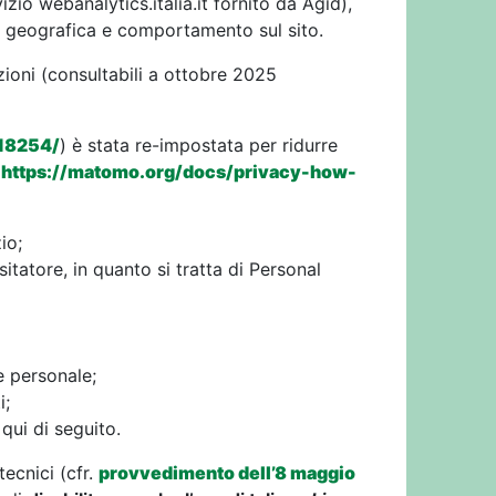
izio webanalytics.italia.it fornito da Agid),
e geografica e comportamento sul sito.
azioni (consultabili a ottobre 2025
_18254/
) è stata re-impostata per ridurre
:
https://matomo.org/docs/privacy-how-
io;
itatore, in quanto si tratta di Personal
 personale;
i;
qui di seguito.
ecnici (cfr.
provvedimento dell’8 maggio