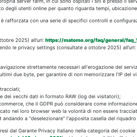
opria server farm, in cui sono ospitati i siti e presso il serv
to degli utenti online per quanto riguarda tempi, ubicazion
a è rafforzata con una serie di specifici controlli e configur
tobre 2025) all’url:
https://matomo.org/faq/general/faq
uendo le privacy settings (consultate a ottobre 2025) all’url
navigazione strettamente necessari all'erogazione del serviz
timi due byte, per garantire di non memorizzare l'IP del vis
racciati;
 dei vecchi dati in formato RAW (log dei visitatori);
-commerce, che il GDPR può considerare come informazione
icato nei loro browser web la volontà di non essere tracciat
t andando a “deselezionare” l'apposita casella del riquadro 
si dal Garante Privacy italiano nella categoria dei cookie t