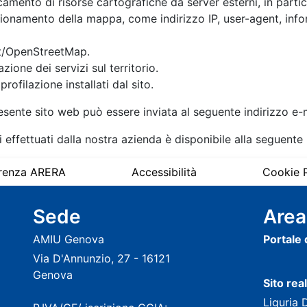
amento di risorse cartografiche da server esterni, in parti
nzionamento della mappa, come indirizzo IP, user-agent, inf
let/OpenStreetMap.
zione dei servizi sul territorio.
rofilazione installati dal sito.
 presente sito web può essere inviata al seguente indirizzo e
i effettuati dalla nostra azienda è disponibile alla seguente
renza ARERA
Accessibilità
Cookie P
Sede
Area
AMIU Genova
Portale
Via D'Annunzio, 27 - 16121
Genova
Sito rea
Liguria 