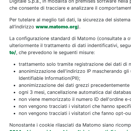
Digitale S.p.a., in modalità on premises software nella pr
che consente di tracciare e analizzare il comportamen
Per tutelare al meglio tali dati, la sicurezza del sistem
all’indirizzo
www.matomo.org
).
La configurazione standard di Matomo (consultate a ot
ulteriormente il trattamento di dati indentificativi, seg
to/
, che prevedono le seguenti misure:
trattamento solo tramite registrazione dei dati di 
anonimizzazione dell'indirizzo IP mascherando gli ul
Identifiable Information(PII);
anonimizzazione dei dati grezzi precedentemente t
ogni 3 mesi, cancellazione automatica dal database
non viene memorizzato il numero ID dell'ordine e
non vengono tracciati i visitatori che hanno specif
non vengono tracciati i visitatori che fanno opt-ou
Nonostante i cookie rilasciati da Matomo siano ricompre