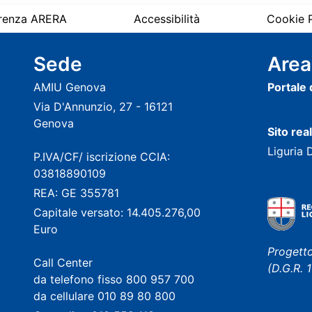
renza ARERA
Accessibilità
Cookie P
Sede
Area
AMIU Genova
Portale
Via D'Annunzio, 27 - 16121
Genova
Sito rea
Liguria 
P.IVA/CF/ iscrizione CCIA:
03818890109
REA: GE 355781
Capitale versato: 14.405.276,00
Euro
Progetto
Call Center
(D.G.R.
da telefono fisso 800 957 700
da cellulare 010 89 80 800