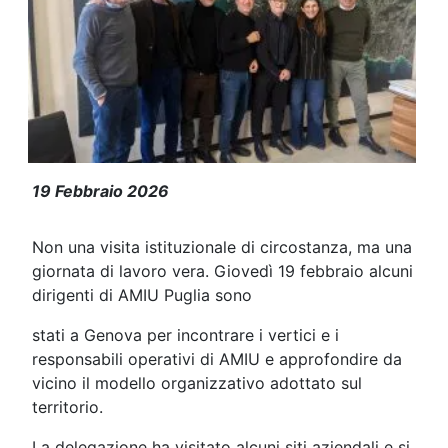
AMIU Puglia in visita a Genova: con
19 Febbraio 2026
Non una visita istituzionale di circostanza, ma una
giornata di lavoro vera. Giovedì 19 febbraio alcuni
dirigenti di AMIU Puglia sono
stati a Genova per incontrare i vertici e i
responsabili operativi di AMIU e approfondire da
vicino il modello organizzativo adottato sul
territorio.
La delegazione ha visitato alcuni siti aziendali e si