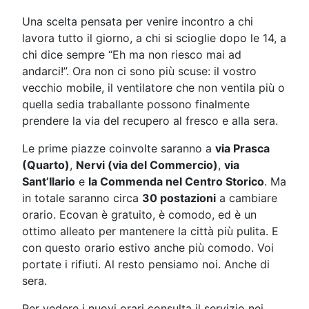
Una scelta pensata per venire incontro a chi
lavora tutto il giorno, a chi si scioglie dopo le 14, a
chi dice sempre “Eh ma non riesco mai ad
andarci!”. Ora non ci sono più scuse: il vostro
vecchio mobile, il ventilatore che non ventila più o
quella sedia traballante possono finalmente
prendere la via del recupero al fresco e alla sera.
Le prime piazze coinvolte saranno a
via Prasca
(Quarto)
,
Nervi (via del Commercio)
,
via
Sant’Ilario
e
la Commenda nel Centro Storico
. Ma
in totale saranno circa
30 postazioni
a cambiare
orario. Ecovan è gratuito, è comodo, ed è un
ottimo alleato per mantenere la città più pulita. E
con questo orario estivo anche più comodo. Voi
portate i rifiuti. Al resto pensiamo noi. Anche di
sera.
Per vedere i nuovi orari consulta il servizio nei