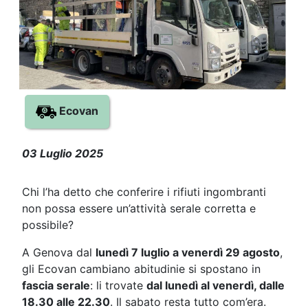
Ecovan
ECOVAN a Genova sotto le stelle: da
03 Luglio 2025
Chi l’ha detto che conferire i rifiuti ingombranti
non possa essere un’attività serale corretta e
possibile?
A Genova dal
lunedì 7 luglio a venerdì 29 agosto
,
gli Ecovan cambiano abitudinie si spostano in
fascia serale
: li trovate
dal lunedì al venerdì, dalle
18.30 alle 22.30
. Il sabato resta tutto com’era.