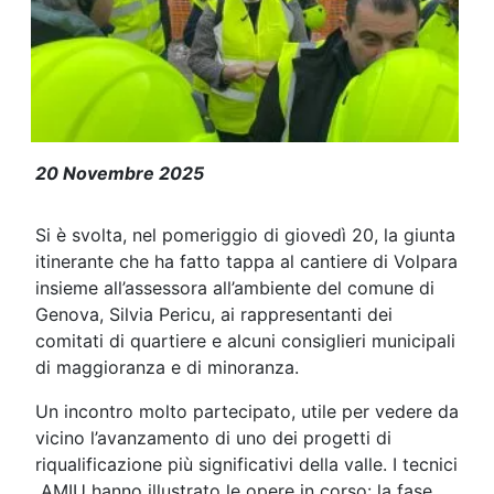
Giunta itinerante a Volpara: un conf
20 Novembre 2025
Si è svolta, nel pomeriggio di giovedì 20, la giunta
itinerante che ha fatto tappa al cantiere di Volpara
insieme all’assessora all’ambiente del comune di
Genova, Silvia Pericu, ai rappresentanti dei
comitati di quartiere e alcuni consiglieri municipali
di maggioranza e di minoranza.
Un incontro molto partecipato, utile per vedere da
vicino l’avanzamento di uno dei progetti di
riqualificazione più significativi della valle. I tecnici
AMIU hanno illustrato le opere in corso: la fase