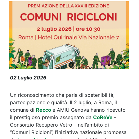
Il vetro che fa la differenza: Recc
02 Luglio 2026
Un riconoscimento che parla di sostenibilità,
partecipazione e qualità. Il 2 luglio, a Roma, il
comune di
Recco
e AMIU Genova hanno ricevuto
il prestigioso premio assegnato da
CoReVe
–
Consorzio Recupero Vetro – nell’ambito di
“Comuni Ricicloni”, l’iniziativa nazionale promossa