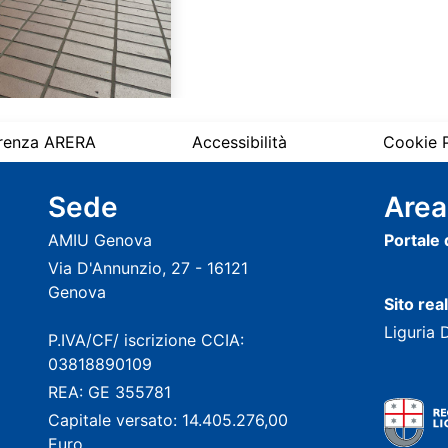
renza ARERA
Accessibilità
Cookie P
Sede
Area
AMIU Genova
Portale
Via D'Annunzio, 27 - 16121
Genova
Sito rea
Liguria 
P.IVA/CF/ iscrizione CCIA:
03818890109
REA: GE 355781
Capitale versato: 14.405.276,00
Euro