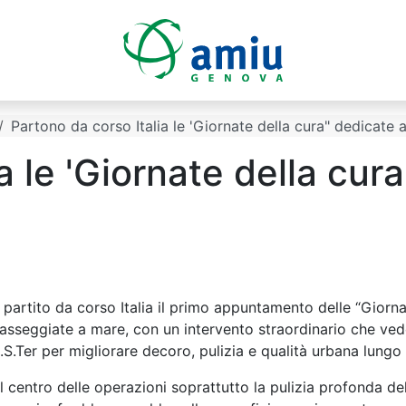
Partono da corso Italia le 'Giornate della cura" dedicate 
a le 'Giornate della cura
artono da corso Italia le 'Gio
 partito da corso Italia il primo appuntamento delle “Giornat
asseggiate a mare, con un intervento straordinario che ved
.S.Ter per migliorare decoro, pulizia e qualità urbana lungo u
l centro delle operazioni soprattutto la pulizia profonda del