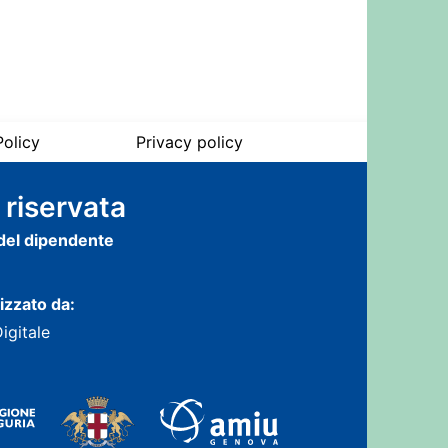
olicy
Privacy policy
 riservata
 del dipendente
lizzato da:
Digitale