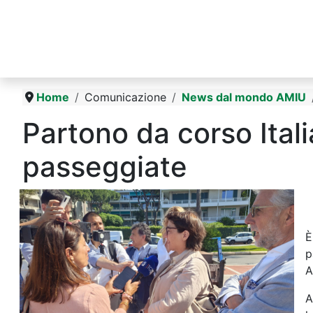
Home
Comunicazione
News dal mondo AMIU
Partono da corso Itali
passeggiate
P
È
p
A
A