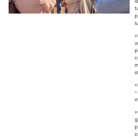
l
t
p
l
«
u
p
c
m
s
«
–
m
«
g
p
c