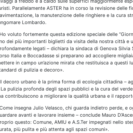
avaggi a freddo e a caldo sulle superfici maggiormente espo
uristi. Parallelamente ASTER ha in corso la revisione delle fi
avimentazione, la manutenzione delle ringhiere e la cura str
ungomare Lombardo.
Ho voluto fortemente questa edizione speciale delle “Giorn
no dei più importanti biglietti da visita della nostra città e
rofondamente legati – dichiara la sindaca di Genova Silvia Sa
orso Italia e Boccadasse si preparano ad accogliere migliaia 
ettere in campo un’azione mirata che restituisca a questi l
tandard di pulizia e decoro».
Il decoro urbano è la prima forma di ecologia cittadina – ag
 La pulizia profonda degli spazi pubblici e la cura del verd
a contribuiscono a migliorare la qualità urbana e il rapporto 
Come insegna Julio Velasco, chi guarda indietro perde, e o
uardare avanti e lavorare insieme – conclude Mauro D’Ascenz
roprio questo: Comune, AMIU e A.S.Ter impegnati nello stes
urata, più pulita e più attenta agli spazi comuni».