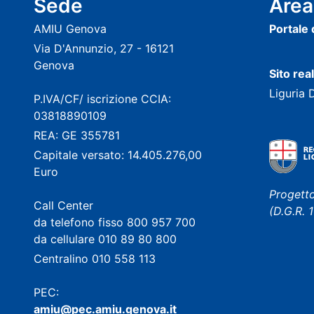
Sede
Area
AMIU Genova
Portale
Via D'Annunzio, 27 - 16121
Genova
Sito rea
Liguria 
P.IVA/CF/ iscrizione CCIA:
03818890109
REA: GE 355781
Capitale versato: 14.405.276,00
Euro
Progetto
Call Center
(D.G.R.
da telefono fisso 800 957 700
da cellulare 010 89 80 800
Centralino 010 558 113
PEC:
amiu@pec.amiu.genova.it