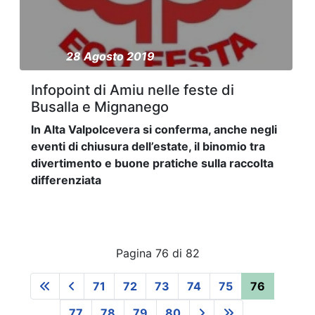
28 Agosto 2019
Infopoint di Amiu nelle feste di
Busalla e Mignanego
In Alta Valpolcevera si conferma, anche negli
eventi di chiusura dell’estate, il binomio tra
divertimento e buone pratiche sulla raccolta
differenziata
Pagina 76 di 82
71
72
73
74
75
76
77
78
79
80